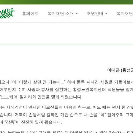
홈페이지
복지재단 소개
후원안내
복지재단
이대근 (횡성
다 “아! 이렇게 살면 안 되는데...” 하며 문득 지나간 세월을 되돌아
 어루만져 주며 사랑과 봉사를 실천하는 횡성노인복지센터 직원들을 알게
‘노노케어’ 일자리와 인연을 맺게 되었습니다.
는 자식걱정이 먼저인 어르신들의 마음의 친구로, 어느 때는 편지 한 장
니다. 거북이 손등처럼 갈라진 거친 손으로 내 손을 “꼭” 잡아주며 
 “감동”이 잔잔히 밀려 왔습니다.
깨에 올려놓으니 “삶” 고개를 오르는데 탄력을 얻은 내 인생 자동차는 힘