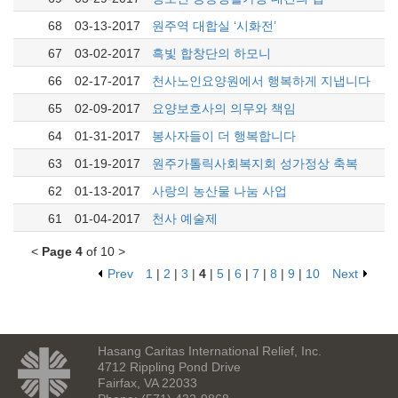
68
03-13-2017
원주역 대합실 ‘시화전’
67
03-02-2017
흑빛 합창단의 하모니
66
02-17-2017
천사노인요양원에서 행복하게 지냅니다
65
02-09-2017
요양보호사의 의무와 책임
64
01-31-2017
봉사자들이 더 행복합니다
63
01-19-2017
원주가톨릭사회복지회 성가정상 축복
62
01-13-2017
사랑의 농산물 나눔 사업
61
01-04-2017
천사 예술제
<
Page 4
of 10 >
Prev
1
|
2
|
3
|
4
|
5
|
6
|
7
|
8
|
9
|
10
Next
Hasang Caritas International Relief, Inc.
4712 Rippling Pond Drive
Fairfax, VA 22033