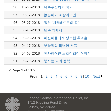
98
10-05-2018
옥수수잔치 이야기
97
09-17-2018
늙은이가 호강이구만
96
08-07-2018
정선 ‘대철베드로의 집’
95
06-28-2018
원주 역에서
94
06-06-2018
어린이들에게 행복한 추억을 !
93
04-17-2018
부활절의 특별한 선물
92
04-05-2018
천사장애인 보호작업장 이야기
91
03-29-2018
봉사는 나의 행복
<
Page 1
of 10 >
Prev
1
|
2
|
3
|
4
|
5
|
6
|
7
|
8
|
9
|
10
Next
Hasang Caritas International Relief, Inc.
4712 Rippling Pond Drive
Fairfax, VA 22033