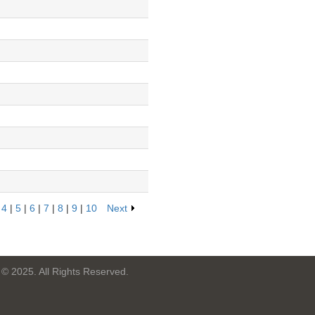
|
4
|
5
|
6
|
7
|
8
|
9
|
10
Next
 © 2025. All Rights Reserved.