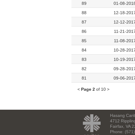
89
01-08-201
88
12-18-201
87
12-12-201
86
11-21-201
85
11-08-201
84
10-28-201
83
10-19-201
82
09-28-201
81
09-06-201
<
Page 2
of 10 >
Hasang Carita
4712 Ripplin
Fairfax, VA 
Phone: (571