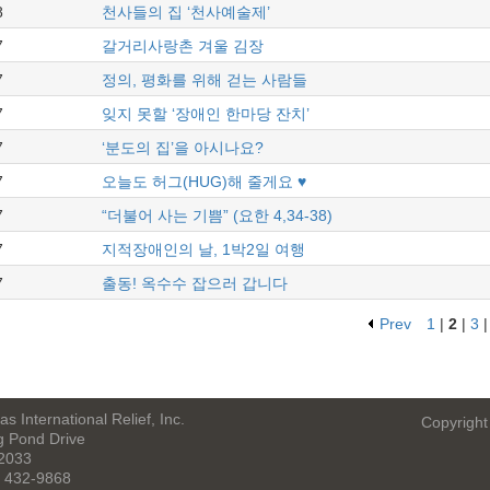
8
천사들의 집 ‘천사예술제’
7
갈거리사랑촌 겨울 김장
7
정의, 평화를 위해 걷는 사람들
7
잊지 못할 ‘장애인 한마당 잔치’
7
‘분도의 집’을 아시나요?
7
오늘도 허그(HUG)해 줄게요 ♥
7
“더불어 사는 기쁨” (요한 4,34-38)
7
지적장애인의 날, 1박2일 여행
7
출동! 옥수수 잡으러 갑니다
Prev
1
|
2
|
3
s International Relief, Inc.
Copyright
g Pond Drive
22033
) 432-9868