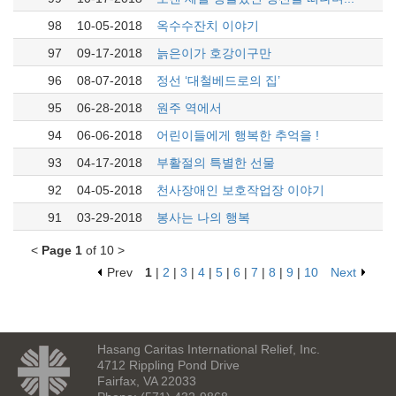
98
10-05-2018
옥수수잔치 이야기
97
09-17-2018
늙은이가 호강이구만
96
08-07-2018
정선 ‘대철베드로의 집’
95
06-28-2018
원주 역에서
94
06-06-2018
어린이들에게 행복한 추억을 !
93
04-17-2018
부활절의 특별한 선물
92
04-05-2018
천사장애인 보호작업장 이야기
91
03-29-2018
봉사는 나의 행복
<
Page 1
of 10 >
Prev
1
|
2
|
3
|
4
|
5
|
6
|
7
|
8
|
9
|
10
Next
Hasang Caritas International Relief, Inc.
4712 Rippling Pond Drive
Fairfax, VA 22033