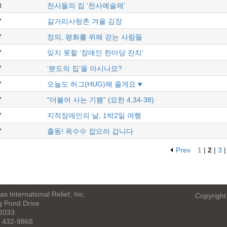
8
천사들의 집 ‘천사예술제’
7
갈거리사랑촌 겨울 김장
7
정의, 평화를 위해 걷는 사람들
7
잊지 못할 ‘장애인 한마당 잔치’
7
‘분도의 집’을 아시나요?
7
오늘도 허그(HUG)해 줄게요 ♥
7
“더불어 사는 기쁨” (요한 4,34-38)
7
지적장애인의 날, 1박2일 여행
7
출동! 옥수수 잡으러 갑니다
Prev
1
|
2
|
3
s International Relief, Inc.
Copyright
g Pond Drive
22033
) 432-9868