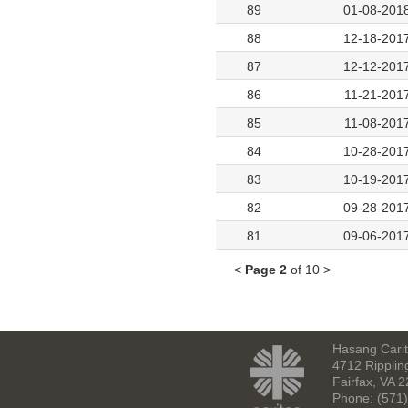
89
01-08-201
88
12-18-201
87
12-12-201
86
11-21-201
85
11-08-201
84
10-28-201
83
10-19-201
82
09-28-201
81
09-06-201
<
Page 2
of 10 >
Hasang Carita
4712 Ripplin
Fairfax, VA 
Phone: (571