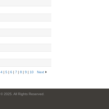
|
4
|
5
|
6
|
7
|
8
|
9
|
10
Next
 © 2025. All Rights Reserved.