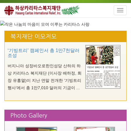
Toggl
navig
복지재단 이모저모
‘기빙트리’ 캠페인서 총 1만7천달러
조성
버지니아 성정바오로한인성당 산하의 하
상 카리타스 복지재단 (이사장 배하정, 회
장 유홍열)이 지난 연말 전개한 ‘기빙트리
행사’에서 총 1만7,010 달러의 기금이 ...
Photo Gallery