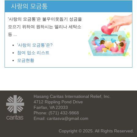
사랑의 모금통
'사랑의 모금통'은 불우이웃돕기 성금을
모으기 위하여 원하시는 델리나 세탁소
등 ...
'사랑의 모금통'은?
참여 업소 리스트
모금현황
Hasang Caritas International Relief, Inc.
4712 Rippling Pond Drive
Fairfax, VA 22033
Phone: (571) 432-9868
Email:
caritasva@gmail.com
Copyright © 2025. All Rights Reserved.