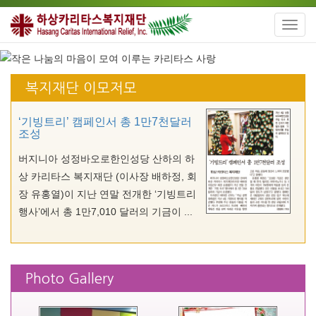
Toggl
navig
복지재단 이모저모
‘기빙트리’ 캠페인서 총 1만7천달러
조성
버지니아 성정바오로한인성당 산하의 하
상 카리타스 복지재단 (이사장 배하정, 회
장 유홍열)이 지난 연말 전개한 ‘기빙트리
행사’에서 총 1만7,010 달러의 기금이 ...
Photo Gallery