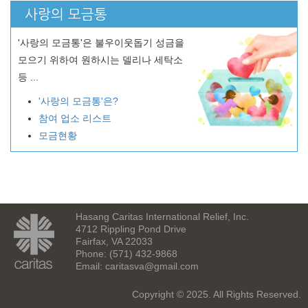
사랑의 모금통
'사랑의 모금통'은 불우이웃돕기 성금을
모으기 위하여 원하시는 델리나 세탁소
등 ...
'사랑의 모금통'은?
참여 업소 리스트
모금현황
Hasang Caritas International Relief, Inc.
4712 Rippling Pond Drive
Fairfax, VA 22033
Phone: (571) 432-9868
Email:
caritasva@gmail.com
Copyright © 2025. All Rights Reserved.