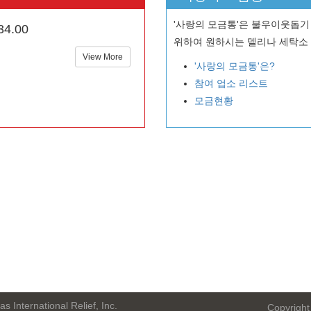
'사랑의 모금통'은 불우이웃돕기
4.00
위하여 원하시는 델리나 세탁소 등 
View More
'사랑의 모금통'은?
참여 업소 리스트
모금현황
s International Relief, Inc.
Copyright