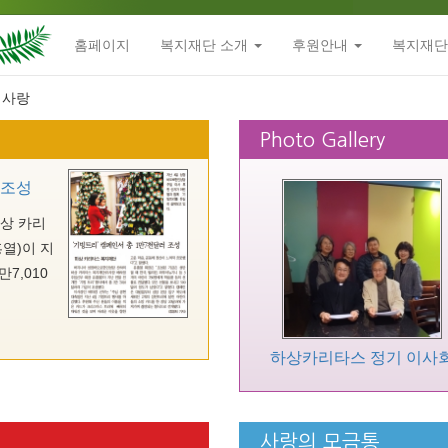
홈페이지
복지재단 소개
후원안내
복지재단
Photo Gallery
 조성
상 카리
열)이 지
7,010
하상카리타스 정기 이사
사랑의 모금통