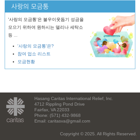
사랑의 모금통
'사랑의 모금통'은 불우이웃돕기 성금을
모으기 위하여 원하시는 델리나 세탁소
등 ...
'사랑의 모금통'은?
참여 업소 리스트
모금현황
Hasang Caritas International Relief, Inc.
4712 Rippling Pond Drive
Fairfax, VA 22033
Phone: (571) 432-9868
Email:
caritasva@gmail.com
Copyright © 2025. All Rights Reserved.