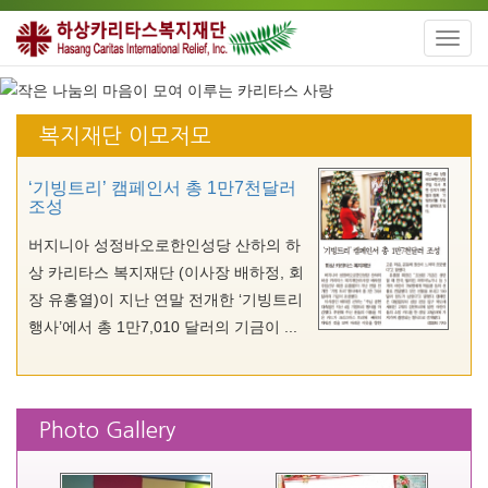
Toggl
navig
복지재단 이모저모
‘기빙트리’ 캠페인서 총 1만7천달러
조성
버지니아 성정바오로한인성당 산하의 하
상 카리타스 복지재단 (이사장 배하정, 회
장 유홍열)이 지난 연말 전개한 ‘기빙트리
행사’에서 총 1만7,010 달러의 기금이 ...
Photo Gallery