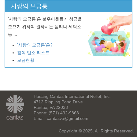
사랑의 모금통
'사랑의 모금통'은 불우이웃돕기 성금을
모으기 위하여 원하시는 델리나 세탁소
등 ...
'사랑의 모금통'은?
참여 업소 리스트
모금현황
Hasang Caritas International Relief, Inc.
4712 Rippling Pond Drive
Fairfax, VA 22033
Phone: (571) 432-9868
Email:
caritasva@gmail.com
Copyright © 2025. All Rights Reserved.