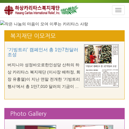
Toggl
navig
복지재단 이모저모
‘기빙트리’ 캠페인서 총 1만7천달러
조성
버지니아 성정바오로한인성당 산하의 하
상 카리타스 복지재단 (이사장 배하정, 회
장 유홍열)이 지난 연말 전개한 ‘기빙트리
행사’에서 총 1만7,010 달러의 기금이 ...
Photo Gallery