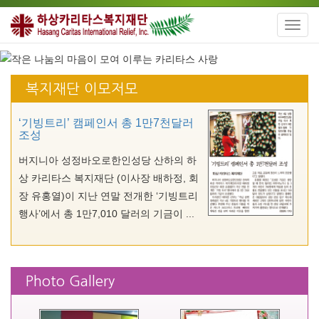
Toggl
navig
복지재단 이모저모
‘기빙트리’ 캠페인서 총 1만7천달러
조성
버지니아 성정바오로한인성당 산하의 하
상 카리타스 복지재단 (이사장 배하정, 회
장 유홍열)이 지난 연말 전개한 ‘기빙트리
행사’에서 총 1만7,010 달러의 기금이 ...
Photo Gallery