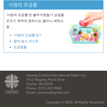
사랑의 모금통
'사랑의 모금통'은 불우이웃돕기 성금을
모으기 위하여 원하시는 델리나 세탁소
등 ...
'사랑의 모금통'은?
참여 업소 리스트
모금현황
Hasang Caritas International Relief, Inc.
4712 Rippling Pond Drive
Fairfax, VA 22033
Phone: (571) 432-9868
Email:
caritasva@gmail.com
Copyright © 2025. All Rights Reserved.