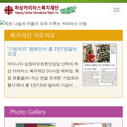
Toggl
navig
복지재단 이모저모
‘기빙트리’ 캠페인서 총 1만7천달러
조성
버지니아 성정바오로한인성당 산하의 하
상 카리타스 복지재단 (이사장 배하정, 회
장 유홍열)이 지난 연말 전개한 ‘기빙트리
행사’에서 총 1만7,010 달러의 기금이 ...
Photo Gallery