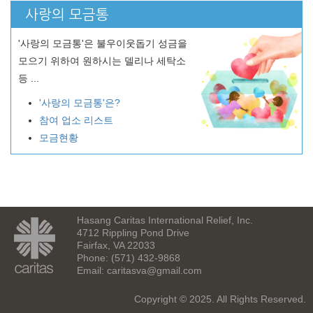
사랑의 모금통
'사랑의 모금통'은 불우이웃돕기 성금을
모으기 위하여 원하시는 델리나 세탁소
등 ...
'사랑의 모금통'은?
참여 업소 리스트
모금현황
Hasang Caritas International Relief, Inc.
4712 Rippling Pond Drive
Fairfax, VA 22033
Phone: (571) 432-9868
Email:
caritasva@gmail.com
Copyright © 2025. All Rights Reserved.