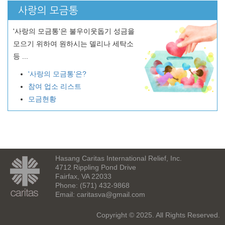
사랑의 모금통
'사랑의 모금통'은 불우이웃돕기 성금을
모으기 위하여 원하시는 델리나 세탁소
등 ...
'사랑의 모금통'은?
참여 업소 리스트
모금현황
Hasang Caritas International Relief, Inc.
4712 Rippling Pond Drive
Fairfax, VA 22033
Phone: (571) 432-9868
Email:
caritasva@gmail.com
Copyright © 2025. All Rights Reserved.