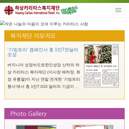
Toggl
navig
복지재단 이모저모
‘기빙트리’ 캠페인서 총 1만7천달러
조성
버지니아 성정바오로한인성당 산하의 하
상 카리타스 복지재단 (이사장 배하정, 회
장 유홍열)이 지난 연말 전개한 ‘기빙트리
행사’에서 총 1만7,010 달러의 기금이 ...
Photo Gallery