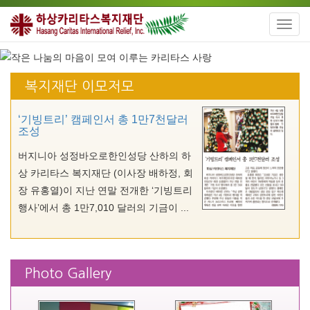
Toggl
navig
복지재단 이모저모
‘기빙트리’ 캠페인서 총 1만7천달러
조성
버지니아 성정바오로한인성당 산하의 하
상 카리타스 복지재단 (이사장 배하정, 회
장 유홍열)이 지난 연말 전개한 ‘기빙트리
행사’에서 총 1만7,010 달러의 기금이 ...
Photo Gallery