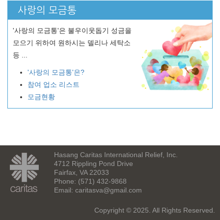
사랑의 모금통
'사랑의 모금통'은 불우이웃돕기 성금을
모으기 위하여 원하시는 델리나 세탁소
등 ...
'사랑의 모금통'은?
참여 업소 리스트
모금현황
Hasang Caritas International Relief, Inc.
4712 Rippling Pond Drive
Fairfax, VA 22033
Phone: (571) 432-9868
Email:
caritasva@gmail.com
Copyright © 2025. All Rights Reserved.