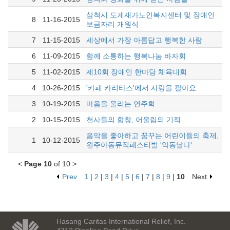
삼척시 도계재가노인복지센터 및 장애인
8
11-16-2015
보금자리 개원식
7
11-15-2015
세상에서 가장 아름답고 행복한 사람
6
11-09-2015
함께 소통하는 행복나눔 바자회
5
11-02-2015
제10회 장애인 한마당 체육대회
4
10-26-2015
'카페 카리타스'에서 사랑을 팔아요
3
10-19-2015
마음을 울리는 연주회
2
10-15-2015
천사들의 합창, 어울림의 기적
음악을 좋아하고 꿈꾸는 어린이들의 축제,
1
10-12-2015
원주아동뮤직페스티벌 '악동날다'
<
Page 10
of 10 >
Prev
1
|
2
|
3
|
4
|
5
|
6
|
7
|
8
|
9
|
10
Next
Hasang Caritas International Relief, Inc.