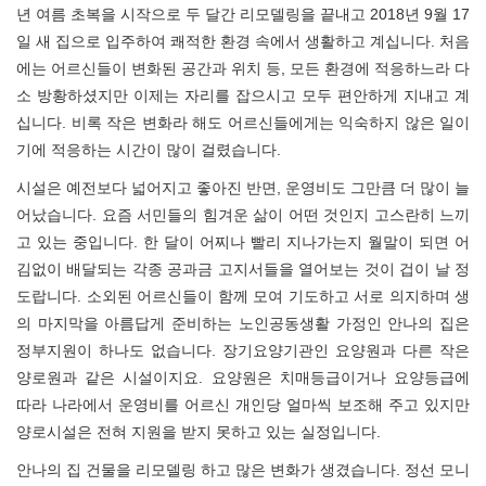
년 여름 초복을 시작으로 두 달간 리모델링을 끝내고 2018년 9월 17
일 새 집으로 입주하여 쾌적한 환경 속에서 생활하고 계십니다. 처음
에는 어르신들이 변화된 공간과 위치 등, 모든 환경에 적응하느라 다
소 방황하셨지만 이제는 자리를 잡으시고 모두 편안하게 지내고 계
십니다. 비록 작은 변화라 해도 어르신들에게는 익숙하지 않은 일이
기에 적응하는 시간이 많이 걸렸습니다.
시설은 예전보다 넓어지고 좋아진 반면, 운영비도 그만큼 더 많이 늘
어났습니다. 요즘 서민들의 힘겨운 삶이 어떤 것인지 고스란히 느끼
고 있는 중입니다. 한 달이 어찌나 빨리 지나가는지 월말이 되면 어
김없이 배달되는 각종 공과금 고지서들을 열어보는 것이 겁이 날 정
도랍니다. 소외된 어르신들이 함께 모여 기도하고 서로 의지하며 생
의 마지막을 아름답게 준비하는 노인공동생활 가정인 안나의 집은
정부지원이 하나도 없습니다. 장기요양기관인 요양원과 다른 작은
양로원과 같은 시설이지요. 요양원은 치매등급이거나 요양등급에
따라 나라에서 운영비를 어르신 개인당 얼마씩 보조해 주고 있지만
양로시설은 전혀 지원을 받지 못하고 있는 실정입니다.
안나의 집 건물을 리모델링 하고 많은 변화가 생겼습니다. 정선 모니